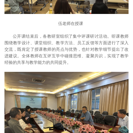
伍老师在授课
公开课结束后，各教研室组织了集中评课研讨活动。听课教师
围绕教学设计、课堂组织、教学方法、员工反馈等方面进行了深入
交流，既肯定了授课教师的亮点与优势，也针对教学细节提出了改
进建议。全体教师在互评互学中碰撞思维、凝聚共识，实现了教学
经验的共享与教学能力的共同提升。