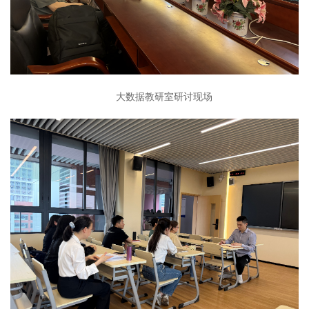
大数据教研室研讨现场