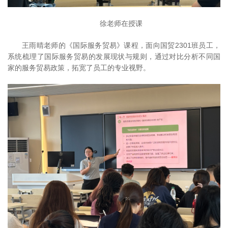
徐老师在授课
王雨晴老师的《国际服务贸易》课程，面向国贸2301班员工，
系统梳理了国际服务贸易的发展现状与规则，通过对比分析不同国
家的服务贸易政策，拓宽了员工的专业视野。