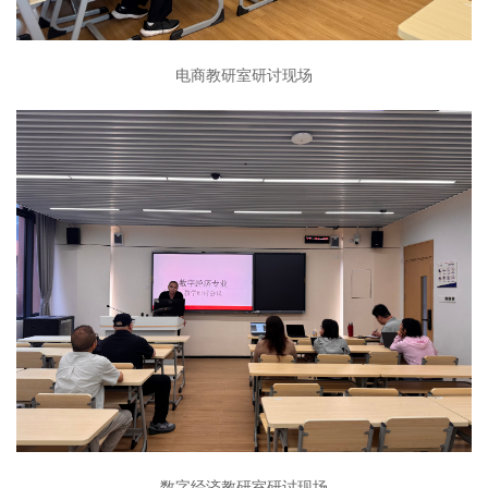
电商教研室研讨现场
数字经济教研室研讨现场