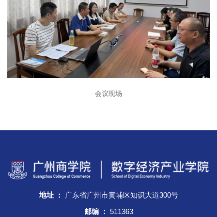
会议现场
地址 ：
广东省广州市黄埔区知识大道300号
邮编 ：
511363