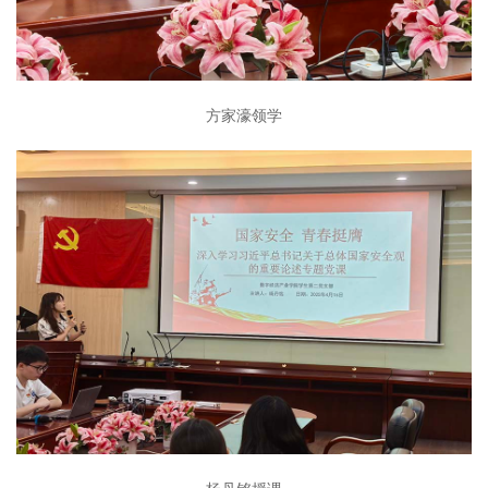
方家濠领学