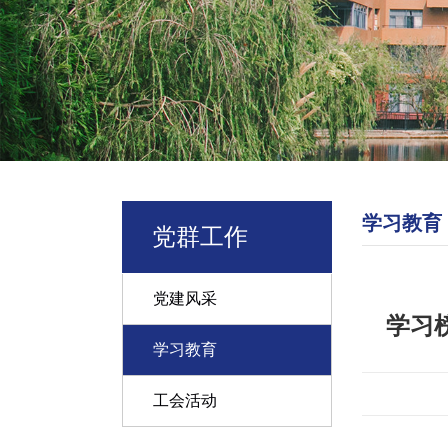
学习教育
党群工作
党建风采
学习
学习教育
工会活动