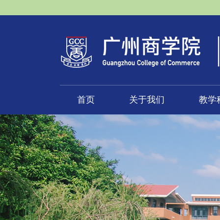
首页
关于我们
教学