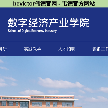
bevictor伟德官网 - 韦德官方网站
科研
实践教学
人才招聘
党群工