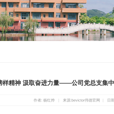
榜样精神 汲取奋进力量——公司党总支集
作者: 杨红烨
|
来源:bevictor伟德官网
|
日期: