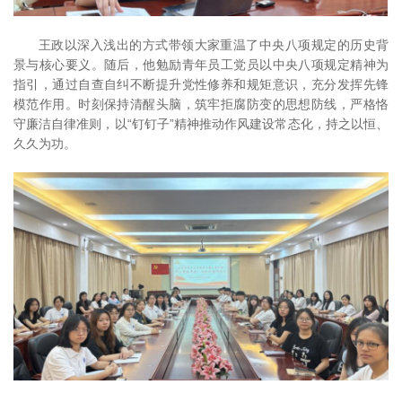
王政以深入浅出的方式带领大家重温了中央八项规定的历史背
景与核心要义。随后，他勉励青年员工党员以中央八项规定精神为
指引，通过自查自纠不断提升党性修养和规矩意识，充分发挥先锋
模范作用。时刻保持清醒头脑，筑牢拒腐防变的思想防线，严格恪
守廉洁自律准则，以“钉钉子”精神推动作风建设常态化，持之以恒、
久久为功。