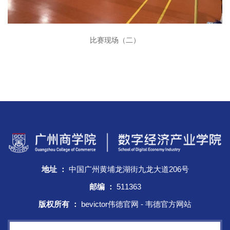
比赛现场（二）
地址 ：
中国广州黄埔龙湖街九龙大道206号
邮编 ：
511363
版权所有 ：
bevictor伟德官网 - 韦德官方网站