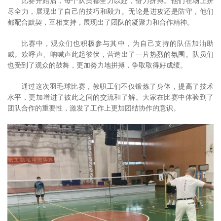
比赛开始后，每个队员都全力以赴，奋力拼搏。他们在场上拼
尽全力，展现出了自己的技巧和毅力。无论是进攻还是防守，他们
都配合默契，互相支持，展现出了团队的凝聚力和合作精神。
比赛中，观众们也积极参与其中，为自己支持的队伍加油助
威。欢呼声、呐喊声此起彼伏，营造出了一片热烈的氛围。队员们
也受到了观众的鼓舞，更加努力地拼搏，争取取得好成绩。
通过这次羽毛球比赛，教职工们不仅锻炼了身体，提高了技术
水平，更加增进了彼此之间的交流和了解。大家在比赛中体验到了
团队合作的重要性，激发了工作上更加团结协作的意识。