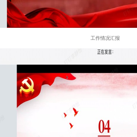
工作情况汇报