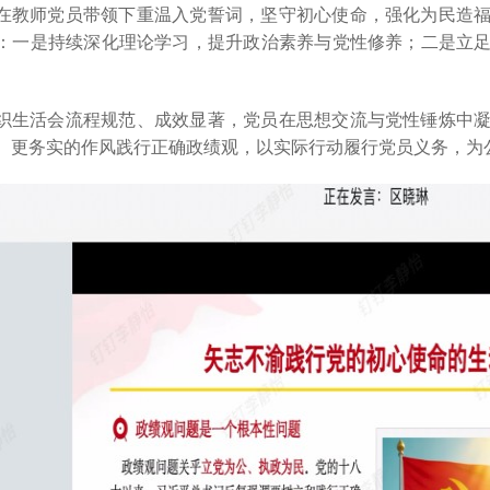
在教师党员带领下重温入党誓词，坚守初心使命，强化为民造
：一是持续深化理论学习，提升政治素养与党性修养；二是立
织生活会流程规范、成效显著，党员在思想交流与党性锤炼中
、更务实的作风践行正确政绩观，以实际行动履行党员义务，为