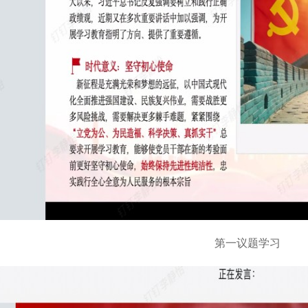
第一议题学习