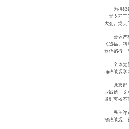
为持续
二党支部于
大会。党支
会议严
民造福、科
笃信躬行，
全体党
确政绩观学
党支部
业诚信、文
做到离校不
民主评
摆政绩观、