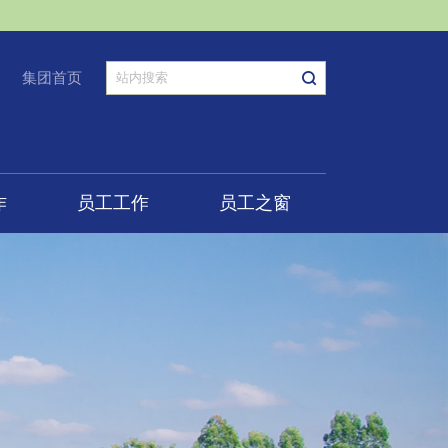
集团首页
作
员工工作
员工之窗