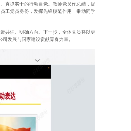
福、真抓实干的行动自觉。教师党员作总结，提
足员工党员身份，发挥先锋模范作用，带动同学
凝聚共识、明确方向。下一步，全体党员将以更
公司发展与国家建设贡献青春力量。