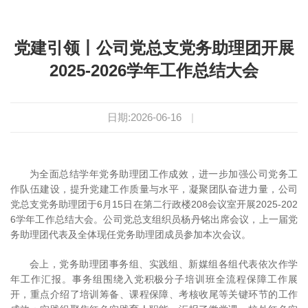
党建引领丨公司党总支党务助理团开展
2025-2026学年工作总结大会
日期:2026-06-16
|
为全面总结学年党务助理团工作成效，进一步加强公司党务工
作队伍建设，提升党建工作质量与水平，凝聚团队奋进力量，公司
党总支党务助理团于6月15日在第二行政楼208会议室开展2025-202
6学年工作总结大会。公司党总支组织员杨丹铭出席会议，上一届党
务助理团代表及全体现任党务助理团成员参加本次会议。
会上，党务助理团事务组、实践组、新媒组各组代表依次作学
年工作汇报。事务组围绕入党积极分子培训班全流程保障工作展
开，重点介绍了培训筹备、课程保障、考核收尾等关键环节的工作