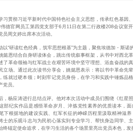
学习贯彻习近平新时代中国特色社会主义思想，传承红色基因
ctor伟德官网员工第四党支部于6月11日在第二行政楼208会
党员周文婷出席本次活动。
动以“研读红色经典，筑牢思想根基”为主题，聚焦埃德加・斯诺
姚懿恩结合自身研读体会，跳出传统叙事框架，从书中对西北
述了革命领袖与红军战士在艰苦环境中坚守理想、浴血奋战的
民立场。通过此次读书分享会，姚懿恩表示：将以书中革命先
，练就过硬本领；时刻牢记党员身份，在学习和实践中锤炼品
产党员。
后，杨应涛进行总结点评。他对本次活动中成员们围绕《红星
这部纪实作品是感悟革命岁月、淬炼党性素养的优质读本，面
笔下根据地的建设实践、红军长征的峥嵘历程里汲取精神滋养
将士的乐观斗志与为民初心落实到专业学习、帮扶身边同学、
始终锚定使命追求，在学习生活的各个场景里亮出党员本色，发