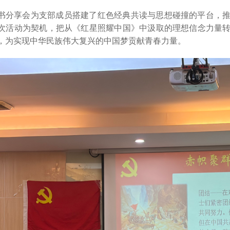
书分享会为支部成员搭建了红色经典共读与思想碰撞的平台，
次活动为契机，把从《红星照耀中国》中汲取的理想信念力量
，为实现中华民族伟大复兴的中国梦贡献青春力量。