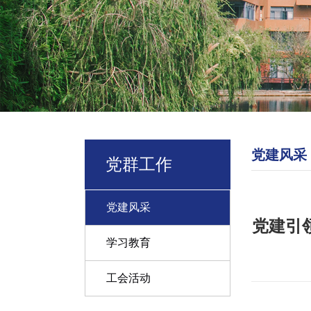
党建风采
党群工作
党建风采
党建引领
学习教育
工会活动