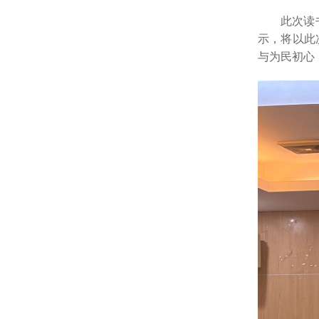
此次读
示，将以此
与为民初心